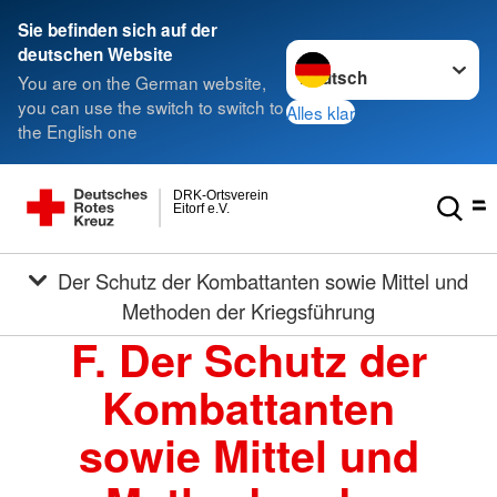
Sie befinden sich auf der
Sprache wechseln zu
deutschen Website
You are on the German website,
you can use the switch to switch to
Alles klar
the English one
DRK-Ortsverein
Eitorf e.V.
Der Schutz der Kombattanten sowie Mittel und
Methoden der Kriegsführung
F. Der Schutz der
Kombattanten
sowie Mittel und