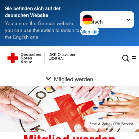
Sie befinden sich auf der
Sprache wechseln zu
deutschen Website
You are on the German website,
you can use the switch to switch to
Alles klar
the English one
DRK-Ortsverein
Eitorf e.V.
Mitglied werden
Foto: A. Zelck / DRK-Service…
Mitglied werden