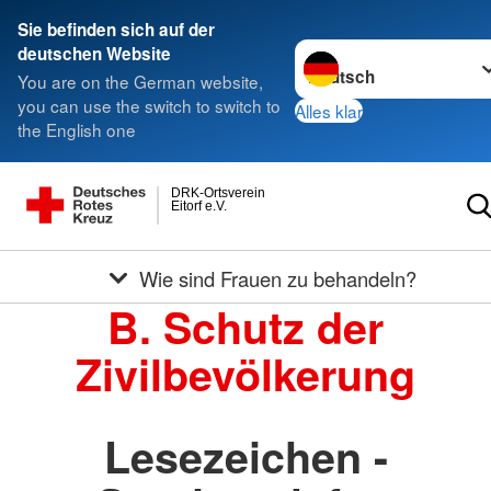
Sie befinden sich auf der
Sprache wechseln zu
deutschen Website
You are on the German website,
you can use the switch to switch to
Alles klar
the English one
DRK-Ortsverein
Eitorf e.V.
Wie sind Frauen zu behandeln?
B. Schutz der
Zivilbevölkerung
Lesezeichen -