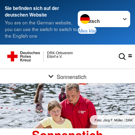
Sie befinden sich auf der
Sprache wechseln zu
deutschen Website
You are on the German website,
you can use the switch to switch to
Alles klar
the English one
DRK-Ortsverein
Eitorf e.V.
Sonnenstich
Foto: Jörg F. Müller / DRK
Sonnenstich