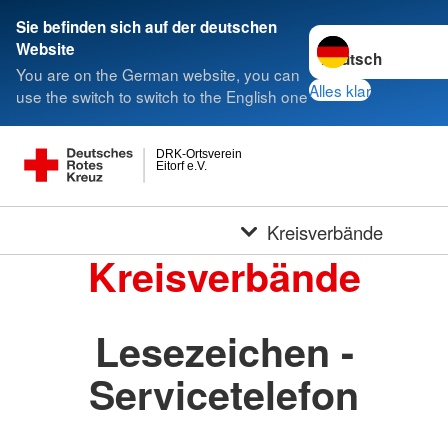
Sie befinden sich auf der deutschen
Sprache wechseln 
Website
You are on the German website, you can
Alles klar
use the switch to switch to the English one
DRK-Ortsverein
Eitorf e.V.
Kreisverbände
Kreisverbände
Lesezeichen -
Servicetelefon