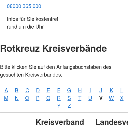
08000 365 000
Infos für Sie kostenfrei
rund um die Uhr
Rotkreuz Kreisverbände
Foto:
Bitte klicken Sie auf den Anfangsbuchstaben des
A.
Zelck /
gesuchten Kreisverbandes.
DRKS,
Karte:
©…
A
B
C
D
E
F
G
H
I
J
K
L
Foto:
A.
M
N
O
P
Q
R
S
T
U
V
W
X
Zelck /
DRK-
Y
Z
Service
GmbH
Kreisverband
Landesv