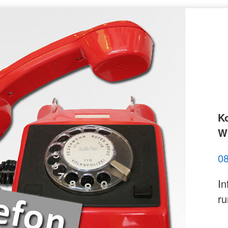
K
Wi
0
In
ru