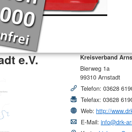
dt e.V.
Kreisverband Arns
Bierweg 1a
99310
Arnstadt
Telefon:
03628 619
Telefax:
03628 619
Web:
http://www.dr
E-Mail:
info@drk-ar