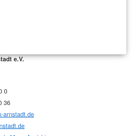
tadt e.V.
0 0
0 36
k-arnstadt.de
nstadt.de