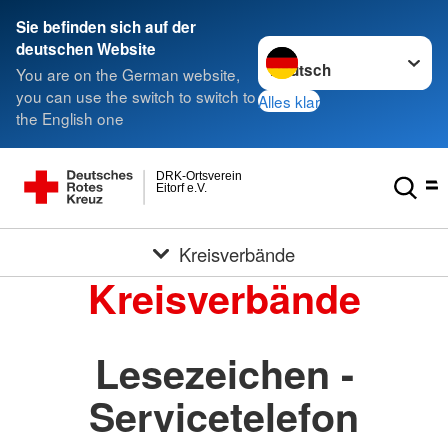
Sie befinden sich auf der
Sprache wechseln zu
deutschen Website
You are on the German website,
you can use the switch to switch to
Alles klar
the English one
DRK-Ortsverein
Eitorf e.V.
Kreisverbände
Kreisverbände
Lesezeichen -
Servicetelefon