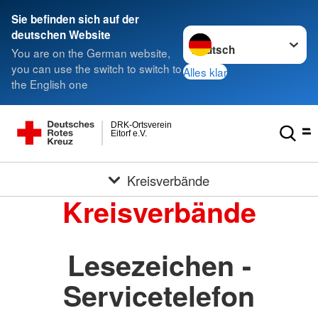
Sie befinden sich auf der
Sprache wechseln zu
deutschen Website
You are on the German website,
you can use the switch to switch to
Alles klar
the English one
DRK-Ortsverein
Eitorf e.V.
Kreisverbände
Kreisverbände
Lesezeichen -
Servicetelefon