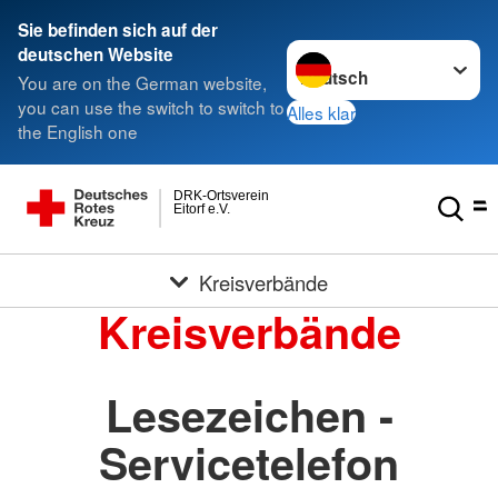
Sie befinden sich auf der
Sprache wechseln zu
deutschen Website
You are on the German website,
you can use the switch to switch to
Alles klar
the English one
DRK-Ortsverein
Eitorf e.V.
Kreisverbände
Kreisverbände
Lesezeichen -
Servicetelefon