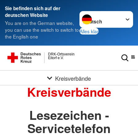
Sie befinden sich auf der
Sprache wechseln zu
deutschen Website
You are on the German website,
you can use the switch to switch to
Alles klar
the English one
DRK-Ortsverein
Eitorf e.V.
Kreisverbände
Kreisverbände
Lesezeichen -
Servicetelefon