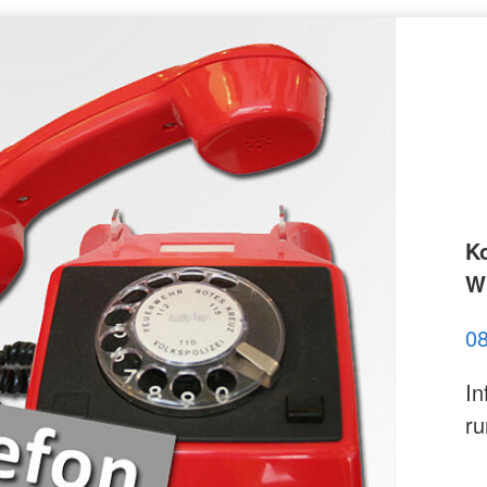
K
Wi
0
In
ru