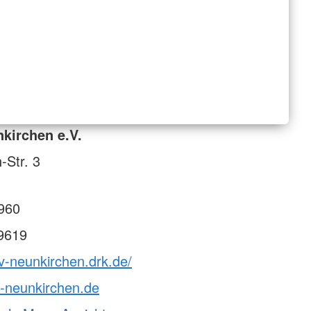
kirchen e.V.
-Str. 3
960
9619
v-neunkirchen.drk.de/
-neunkirchen.de