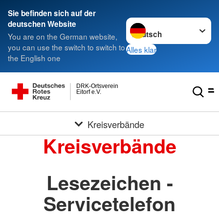
Sie befinden sich auf der
Sprache wechseln zu
deutschen Website
You are on the German website,
you can use the switch to switch to
Alles klar
the English one
DRK-Ortsverein
Eitorf e.V.
Kreisverbände
Kreisverbände
Lesezeichen -
Servicetelefon