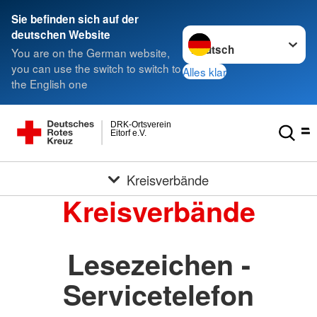
Sie befinden sich auf der
Sprache wechseln zu
deutschen Website
You are on the German website,
you can use the switch to switch to
Alles klar
the English one
DRK-Ortsverein
Eitorf e.V.
Kreisverbände
Kreisverbände
Lesezeichen -
Servicetelefon